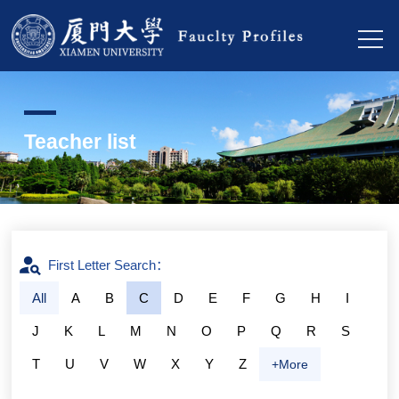
Teacher list
First Letter Search：
All
A
B
C
D
E
F
G
H
I
J
K
L
M
N
O
P
Q
R
S
T
U
V
W
X
Y
Z
+More