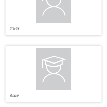
曾炳辉
查宝丽