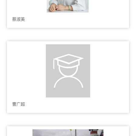
蔡淑美
曹广超