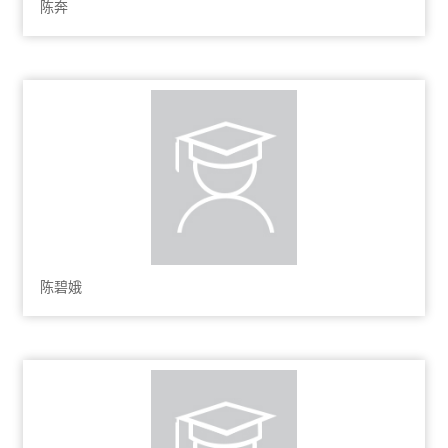
陈奔
陈碧娥