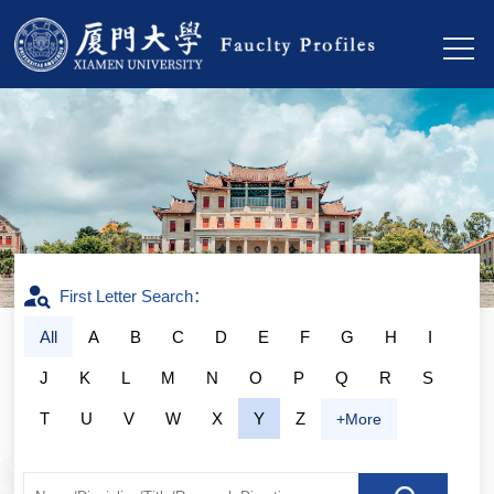
First Letter Search：
All
A
B
C
D
E
F
G
H
I
J
K
L
M
N
O
P
Q
R
S
T
U
V
W
X
Y
Z
+More